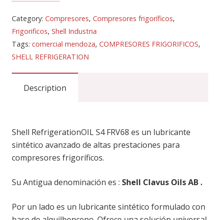
DIN 51503 KAA Y KC
Category:
Compresores
,
Compresores frigoríficos
,
Frigorificos
,
Shell Industria
Tags:
comercial mendoza
,
COMPRESORES FRIGORIFICOS
,
SHELL REFRIGERATION
Description
Envases :20L y 209L
Shell RefrigerationOIL S4 FRV68 es un lubricante
sintético avanzado de altas prestaciones para
compresores frigoríficos.
Su Antigua denominación es :
Shell Clavus Oils AB .
Por un lado es un lubricante sintético formulado con
base de alquilbenceno. Ofrece una solución universal