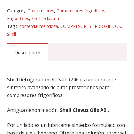
Shell Refrigeration Oil S4 FR-V cumple las
especificaciones marcadas por DIN 51503 KAA y
Category:
Compresores
,
Compresores frigoríficos
,
Frigorificos
,
Shell Industria
Tags:
comercial mendoza
,
COMPRESORES FRIGORIFICOS
,
shell
Envases : 20 L y 209 L
Description
Shell RefrigerationOIL S4 FRV46 es un lubricante
sintético avanzado de altas prestaciones para
compresores frigoríficos.
Antigua denominación:
Shell Clavus Oils AB .
Por un lado es un lubricante sintético formulado con
base de alquilbenceno. Ofrece una solución universal