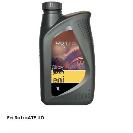
Eni RotraATF II D