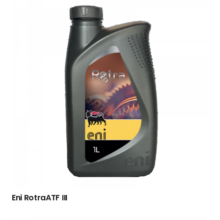
Eni RotraATF III