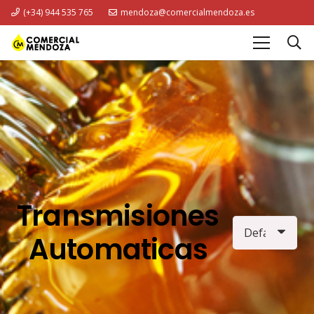
(+34) 944 535 765
mendoza@comercialmendoza.es
Transmisiones
Automaticas