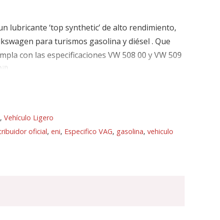
n lubricante ‘top synthetic’ de alto rendimiento,
kswagen para turismos gasolina y diésel . Que
umpla con las especificaciones VW 508 00 y VW 509
l).
,
Vehículo Ligero
tribuidor oficial
,
eni
,
Especifico VAG
,
gasolina
,
vehiculo
pproved)