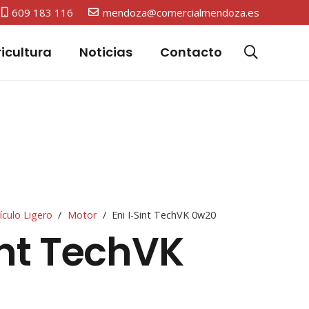
609 183 116
mendoza@comercialmendoza.es
icultura
Noticias
Contacto
ículo Ligero
/
Motor
/
Eni I-Sint TechVK 0w20
int TechVK