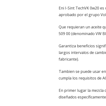
Eni I-Sint TechVK 0w20 es u
Tabla homologaciones/Fab
aprobado por el grupo Vol
Que requieran un aceite q
509 00 (denominado VW Blu
Garantiza beneficios signi
largos intervalos de cambi
fabricante).
Tambien se puede usar en
cumpla los requisitos de A
En primer lugar la mezcla 
diseñados específicamente