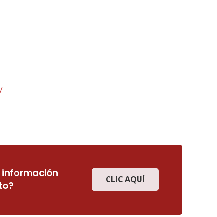
/
 información
CLIC AQUÍ
to?