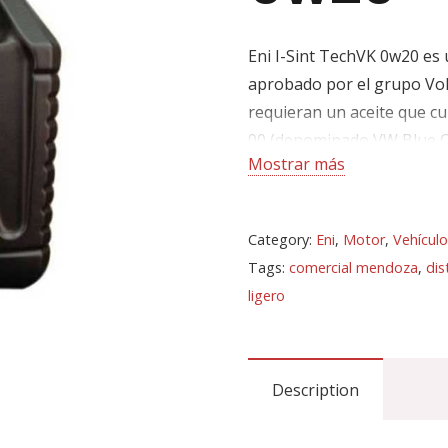
Eni I-Sint TechVK 0w20 es u
aprobado por el grupo Vol
requieran un aceite que c
00 (denominado VW Blue Oi
Mostrar más
Especificaciones:
Category:
Eni
,
Motor
,
Vehículo
ACEA A1/B1
Tags:
comercial mendoza
,
dis
Porsche C20
ligero
VW 508 00, 509 00 (A
Envases: 1L, 5L y 205L
Description