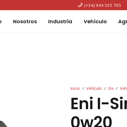
(+34) 944 535 765
o
Nosotros
Industria
Vehículo
Agr
Inicio
/
Vehículo
/
Eni
/
Veh
Eni I-S
0w20