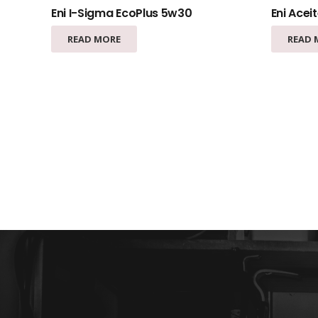
Eni I-Sigma EcoPlus 5w30
Eni Acei
READ MORE
READ 