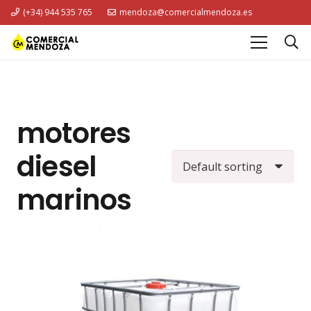
(+34) 944 535 765
mendoza@comercialmendoza.es
motores
diesel
marinos